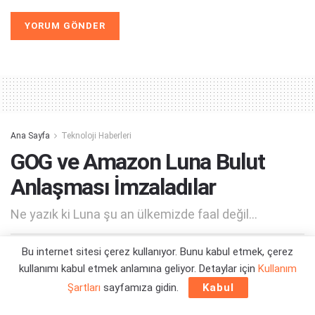
Alternative:
Ana Sayfa
Teknoloji Haberleri
GOG ve Amazon Luna Bulut
Anlaşması İmzaladılar
Ne yazık ki Luna şu an ülkemizde faal değil...
Bu internet sitesi çerez kullanıyor. Bunu kabul etmek, çerez
Yazar:
Orçun Çavuşoğlu
19/03/2024 17:56
kullanımı kabul etmek anlamına geliyor. Detaylar için
Kullanım
Şartları
sayfamıza gidin.
Kabul