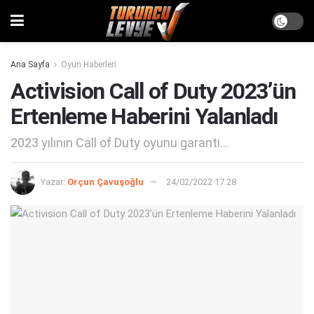
Ana Sayfa
Oyun Haberleri
Activision Call of Duty 2023’ün
Ertenleme Haberini Yalanladı
2023 yılının Call of Duty oyunu garanti...
Yazar:
Orçun Çavuşoğlu
24/02/2022 17:28