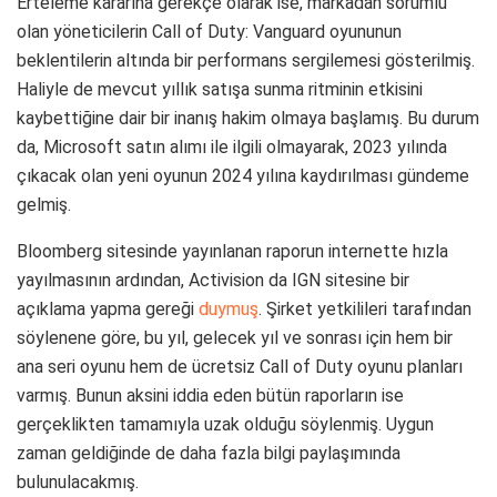
Erteleme kararına gerekçe olarak ise, markadan sorumlu
olan yöneticilerin Call of Duty: Vanguard oyununun
beklentilerin altında bir performans sergilemesi gösterilmiş.
Haliyle de mevcut yıllık satışa sunma ritminin etkisini
kaybettiğine dair bir inanış hakim olmaya başlamış. Bu durum
da, Microsoft satın alımı ile ilgili olmayarak, 2023 yılında
çıkacak olan yeni oyunun 2024 yılına kaydırılması gündeme
gelmiş.
Bloomberg sitesinde yayınlanan raporun internette hızla
yayılmasının ardından, Activision da IGN sitesine bir
açıklama yapma gereği
duymuş
. Şirket yetkilileri tarafından
söylenene göre, bu yıl, gelecek yıl ve sonrası için hem bir
ana seri oyunu hem de ücretsiz Call of Duty oyunu planları
varmış. Bunun aksini iddia eden bütün raporların ise
gerçeklikten tamamıyla uzak olduğu söylenmiş. Uygun
zaman geldiğinde de daha fazla bilgi paylaşımında
bulunulacakmış.