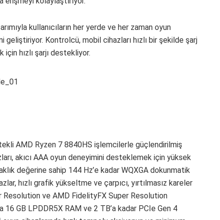
 erişmeyi kolaylaştırıyor.
sarımıyla kullanıcıların her yerde ve her zaman oyun
liştiriyor. Kontrolcü, mobil cihazları hızlı bir şekilde şarj
çin hızlı şarjı destekliyor.
ekli AMD Ryzen 7 8840HS işlemcilerle güçlendirilmiş
azları, akıcı AAA oyun deneyimini desteklemek için yüksek
arlaklık değerine sahip 144 Hz’e kadar WQXGA dokunmatik
azlar, hızlı grafik yükseltme ve çarpıcı, yırtılmasız kareler
r Resolution ve AMD FidelityFX Super Resolution
ızında 16 GB LPDDR5X RAM ve 2 TB’a kadar PCIe Gen 4