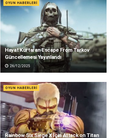
OYUN HABERLERI
Hayat Kurtaran Escape From Tarkov
Güncellemesi Yayınlandı
26/12/2025
OYUN HABERLERI
Rainbow Six Siege X İçin Attack on Titan