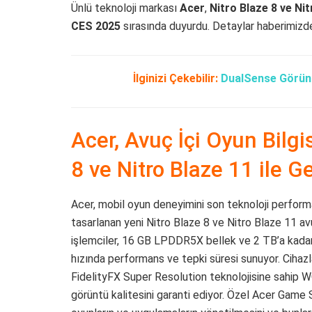
Ünlü teknoloji markası
Acer
,
Nitro Blaze 8 ve Ni
CES 2025
sırasında duyurdu. Detaylar haberimizde 
İlginizi Çekebilir:
DualSense Görünü
Acer, Avuç İçi Oyun Bilgi
8 ve Nitro Blaze 11 ile Ge
Acer, mobil oyun deneyimini son teknoloji performa
tasarlanan yeni Nitro Blaze 8 ve Nitro Blaze 11 a
işlemciler, 16 GB LPDDR5X bellek ve 2 TB’a kadar 
hızında performans ve tepki süresi sunuyor. Ciha
FidelityFX Super Resolution teknolojisine sahip W
görüntü kalitesini garanti ediyor. Özel Acer Game