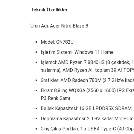
Teknik Özellikler
Ürün Adı: Acer Nitro Blaze 8
Model: GN782U
İşletim Sistemi: Windows 11 Home
İşlemci: AMD Ryzen 7 8840HS (8 çekirdek, 
hızlanma), AMD Ryzen AI, toplam 39 AI TOPS
Grafikler: AMD Radeon 780M (2.7 GHz’e ka
Ekran: 8,8 inç WQXGA (2560 x 1600) IPS Ekra
P3 Renk Gamı
Bellek Kapasitesi: 16 GB LPDDR5X SDRAM, 
Depolama Kapasitesi: 2 TB’a kadar M.2 PC
Giriş Çıkış Portları: 1 x USB4 Type-C (40 Gb