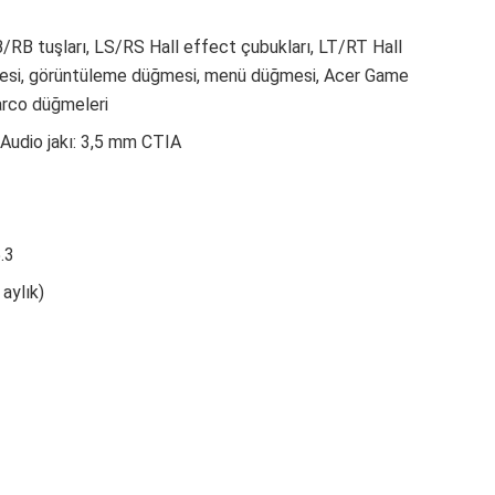
B/RB tuşları, LS/RS Hall effect çubukları, LT/RT Hall
ğmesi, görüntüleme düğmesi, menü düğmesi, Acer Game
arco düğmeleri
 Audio jakı: 3,5 mm CTIA
.3
aylık)