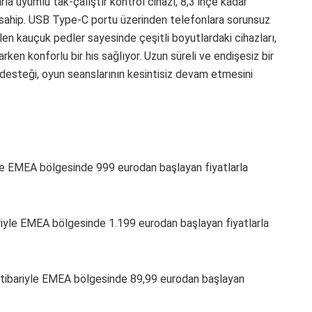
rla uyumlu tak-çalıştır kontrol cihazı, 8,3 inçe kadar
a sahip. USB Type-C portu üzerinden telefonlara sorunsuz
len kauçuk pedler sayesinde çeşitli boyutlardaki cihazları,
narken konforlu bir his sağlıyor. Uzun süreli ve endişesiz bir
 desteği, oyun seanslarının kesintisiz devam etmesini
yle EMEA bölgesinde 999 eurodan başlayan fiyatlarla
riyle EMEA bölgesinde 1.199 eurodan başlayan fiyatlarla
 itibariyle EMEA bölgesinde 89,99 eurodan başlayan