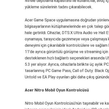
NVMe depolama kapasitesi ile kullanıcılar, avuç i
yükleme sürelerinin tadını çıkarabilecek.
Acer Game Space uygulamasına doğrudan yönlendir
bilgisayarlarının kütüphanelerinde en çok talep g
hale getirildi. Cihazlar, DTS:X Ultra Audio ve Hall 
oynamaya, tarayıcıda gezinmeye veya çalışmaya k
deneyimi için çıkarılabilir kontrolcülere ve sağlam 
11’de ayrıca görüntülü görüşme ve streaming için b
desteklenen hızlı bağlantı seçenekleri arasında 
5.3 yer alıyor. Ayrıca, cihazlarla birlikte üç aylık 
tasarlanmış PC Game Pass, Call of Duty: Black Ops
Untold ve EA Play oyunları gibi daha çıkış gününde 
Acer Nitro Mobil Oyun Kontrolcüsü
Nitro Mobil Oyun Kontrolcüsü’nün taşınabilir ve k