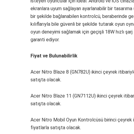
isteyen oyuncular için ideal. Android ve iOS cihazla
ekranlara uyum sağlayan ayarlanabilir bir tasarım
bir şekilde bağlanabilen kontrolcü, beraberinde ge
kılıflarıyla bile güvenli bir şekilde tutarak oyun oy
oyun deneyimi sağlamak için geçişli 18W hızlı şarj
garanti ediyor.
Fiyat ve Bulunabilirlik
Acer Nitro Blaze 8 (GN782U) ikinci çeyrek itibari
satışta olacak.
Acer Nitro Blaze 11 (GN7112U) ikinci çeyrek itiba
satışta olacak.
Acer Nitro Mobil Oyun Kontrolcüsü birinci çeyrek
fiyatlarla satışta olacak.