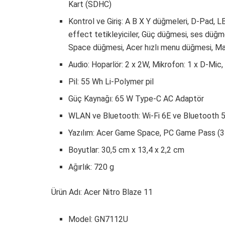
Kart (SDHC)
Kontrol ve Giriş: A B X Y düğmeleri, D-Pad, L
effect tetikleyiciler, Güç düğmesi, ses dü
Space düğmesi, Acer hızlı menu düğmesi, M
Audio: Hoparlör: 2 x 2W, Mikrofon: 1 x D-Mic,
Pil: 55 Wh Li-Polymer pil
Güç Kaynağı: 65 W Type-C AC Adaptör
WLAN ve Bluetooth: Wi-Fi 6E ve Bluetooth 5
Yazılım: Acer Game Space, PC Game Pass (3 
Boyutlar: 30,5 cm x 13,4 x 2,2 cm
Ağırlık: 720 g
Ürün Adı: Acer Nitro Blaze 11
Model: GN7112U