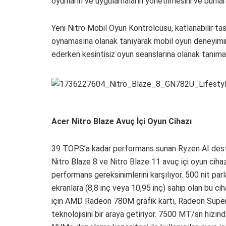
oyunların ve uygulamaların yönetilmesini ve bunlara
Yeni Nitro Mobil Oyun Kontrolcüsü, katlanabilir ta
oynamasına olanak tanıyarak mobil oyun deneyimini ge
ederken kesintisiz oyun seanslarına olanak tanımak i
Acer Nitro Blaze Avuç İçi Oyun Cihazı
39 TOPS’a kadar performans sunan Ryzen AI dest
Nitro Blaze 8 ve Nitro Blaze 11 avuç içi oyun cih
performans gereksinimlerini karşılıyor. 500 nit p
ekranlara (8,8 inç veya 10,95 inç) sahip olan bu cih
için AMD Radeon 780M grafik kartı, Radeon Supe
teknolojisini bir araya getiriyor. 7500 MT/sn h