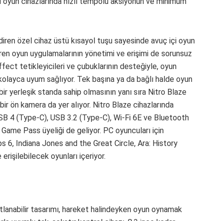
çi oyun cihazlarında hızlı tempolu aksiyonun ve minimum
en özel cihaz üstü kısayol tuşu sayesinde avuç içi oyun
ören oyun uygulamalarının yönetimi ve erişimi de sorunsuz
Effect tetikleyicileri ve çubuklarının desteğiyle, oyun
olayca uyum sağlıyor. Tek başına ya da bağlı halde oyun
bir yerleşik standa sahip olmasının yanı sıra Nitro Blaze
ir ön kamera da yer alıyor. Nitro Blaze cihazlarında
USB 4 (Type-C), USB 3.2 (Type-C), Wi-Fi 6E ve Bluetooth
PC Game Pass üyeliği de geliyor. PC oyuncuları için
 6, Indiana Jones and the Great Circle, Ara: History
erişilebilecek oyunları içeriyor.
atlanabilir tasarımı, hareket halindeyken oyun oynamak