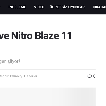
R
İNCELEME
VIDEO
ÜCRETSIZ OYUNLAR
ÇIKACA
ve Nitro Blaze 11
genişliyor!
0
tegori:
Teknoloji Haberleri