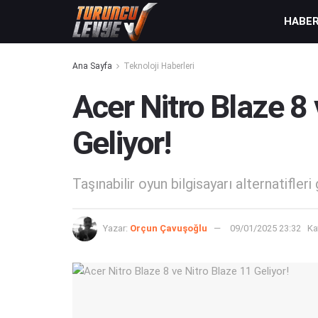
HABE
Ana Sayfa
Teknoloji Haberleri
Acer Nitro Blaze 8 
Geliyor!
Taşınabilir oyun bilgisayarı alternatifleri 
Yazar:
Orçun Çavuşoğlu
09/01/2025 23:32
Ka