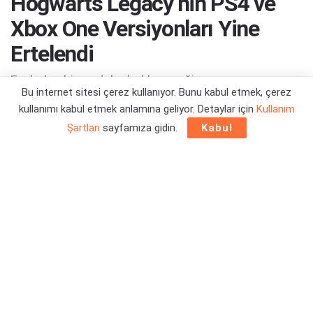
Hogwarts Legacy’nin PS4 ve
Xbox One Versiyonları Yine
Ertelendi
Fazladan bir ay daha bekleyeceğiz...
Bu internet sitesi çerez kullanıyor. Bunu kabul etmek, çerez
kullanımı kabul etmek anlamına geliyor. Detaylar için
Kullanım
Yazar:
Orçun Çavuşoğlu
06/03/2023 22:20
Şartları
sayfamıza gidin.
Kabul