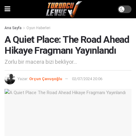
Ana Sayfa
Oyun Haberleri
A Quiet Place: The Road Ahead
Hikaye Fragmanı Yayınlandı
Zorlu bir macera bizi bekliyor...
Yazar:
Orçun Çavuşoğlu
02/07/2024 20:06