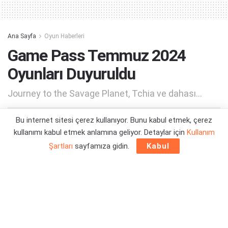
Ana Sayfa
Oyun Haberleri
Game Pass Temmuz 2024
Oyunları Duyuruldu
Journey to the Savage Planet, Tchia ve dahası...
Bu internet sitesi çerez kullanıyor. Bunu kabul etmek, çerez
Yazar:
Orçun Çavuşoğlu
02/07/2024 17:13
kullanımı kabul etmek anlamına geliyor. Detaylar için
Kullanım
Şartları
sayfamıza gidin.
Kabul