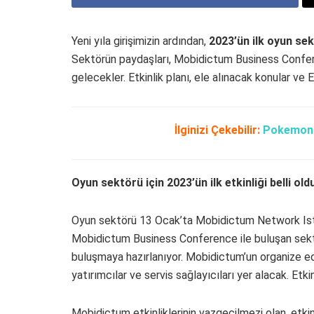
Yeni yıla girişimizin ardından,
2023’ün ilk oyun sek
Sektörün paydaşları,
Mobidictum Business Confere
gelecekler. Etkinlik planı, ele alınacak konular ve E
İlginizi Çekebilir:
Pokemon U
Oyun sektörü için 2023’ün ilk etkinliği belli old
Oyun sektörü 13 Ocak’ta Mobidictum Network Istan
Mobidictum Business Conference ile buluşan sektör 
buluşmaya hazırlanıyor. Mobidictum’un organize edec
yatırımcılar ve servis sağlayıcıları yer alacak. Etkinl
Mobidictum etkinliklerinin vazgeçilmezi olan, etkin