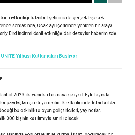
törü etkinliği
İstanbul şehrimizde gerçekleşecek.
nce sonrasında, Ocak ayı içerisinde yeniden bir araya
arly Bird indirimi dahil etkinliğe dair detaylar haberimizde.
NITE Yılbaşı Kutlamaları Başlıyor
u!
bul 2023 ile yeniden bir araya geliyor! Eylül ayında
paydaşları şimdi yeni yılın ilk etkinliğinde İstanbul’da
eği bu etkinlikte oyun geliştiricileri, yayıncılar,
ik 300 kişinin katılımıyla sınırlı olacak.
lik alanında yeni ortaklıklar kurma fırsatı doğuracak bir