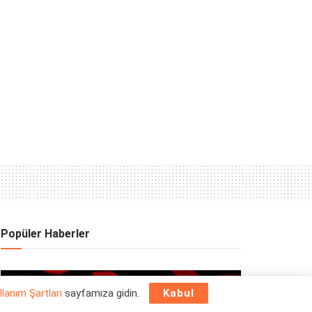
Popüler Haberler
OYUN HABERLERI
llanım Şartları
sayfamıza gidin.
Kabul