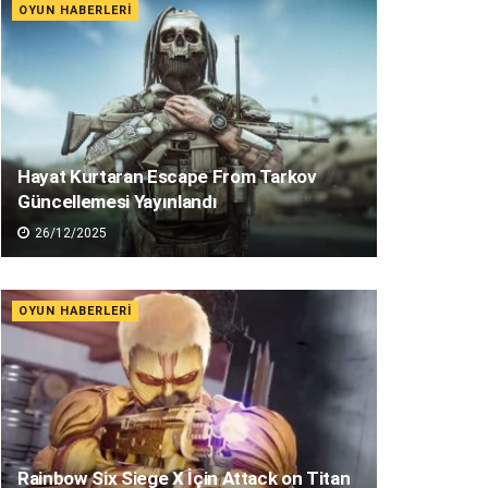
OYUN HABERLERI
Hayat Kurtaran Escape From Tarkov
Güncellemesi Yayınlandı
26/12/2025
OYUN HABERLERI
Rainbow Six Siege X İçin Attack on Titan