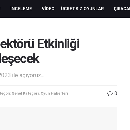
R
İNCELEME
VIDEO
ÜCRETSIZ OYUNLAR
ÇIKACA
ktörü Etkinliği
kleşecek
23 ile açıyoruz...
0
tegori:
Genel Kategori
,
Oyun Haberleri