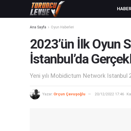
HABE
Ana Sayfa
Oyun Haberleri
2023’ün İlk Oyun Se
İstanbul’da Gerçe
Yeni yılı Mobidictum Network Istanbul 20
Yazar:
Orçun Çavuşoğlu
20/12/2022 17:46
Ka