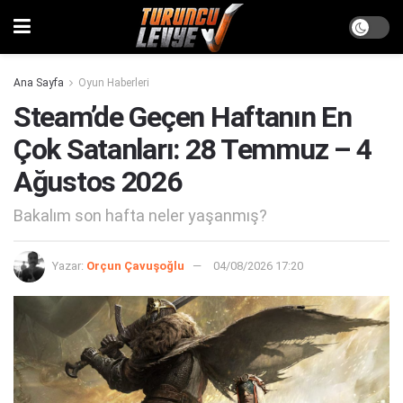
Ana Sayfa
Oyun Haberleri
Steam’de Geçen Haftanın En
Çok Satanları: 28 Temmuz – 4
Ağustos 2026
Bakalım son hafta neler yaşanmış?
Yazar:
Orçun Çavuşoğlu
04/08/2026 17:20