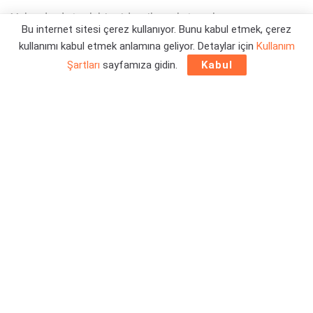
Yakında detaylı bir video ile anlatacakmış...
Bu internet sitesi çerez kullanıyor. Bunu kabul etmek, çerez
kullanımı kabul etmek anlamına geliyor. Detaylar için
Kullanım
Yazar:
Orçun Çavuşoğlu
04/08/2026 15:38
Şartları
sayfamıza gidin.
Kabul
Eski
FIFA
ve
EA Sports FC geliştiricisi Renzo Barraza
,