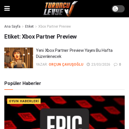
Ana Sayfa
Etiket
Xbox Partner Preview
Etiket:
Xbox Partner Preview
Yeni Xbox Partner Preview Yayını Bu Hafta
Düzenlenecek
YAZAR:
ORÇUN ÇAVUŞOĞLU
23/03/2026
0
Popüler Haberler
OYUN HABERLERI