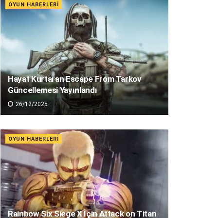
OYUN HABERLERI
Hayat Kurtaran Escape From Tarkov
Güncellemesi Yayınlandı
26/12/2025
OYUN HABERLERI
Rainbow Six Siege X İçin Attack on Titan