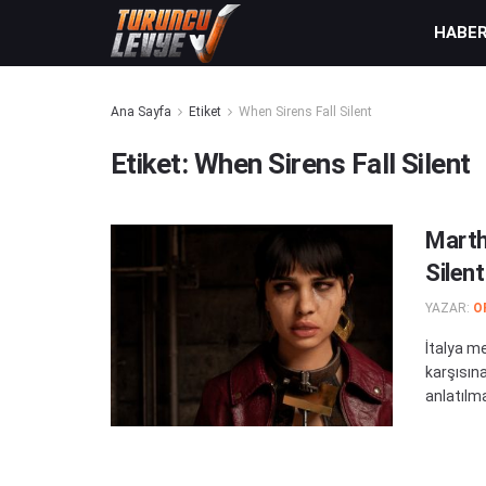
HABE
Ana Sayfa
Etiket
When Sirens Fall Silent
Etiket:
When Sirens Fall Silent
Marth
Silent
YAZAR:
O
İtalya me
karşısına
anlatılmas