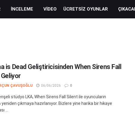
R
İNCELEME
VIDEO
ÜCRETSIZ OYUNLAR
ÇIKACA
a is Dead Geliştiricisinden When Sirens Fall
 Geliyor
RÇUN ÇAVUŞOĞLU
06/06/2026
0
nşeli stüdyo LKA, When Sirens Fall Silent ile oyuncuların
 yeniden çıkmaya hazırlanıyor. Bizlere yine harika bir hikaye
ı ...