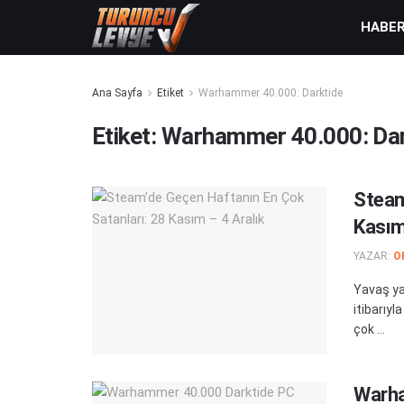
HABE
Ana Sayfa
Etiket
Warhammer 40.000: Darktide
Etiket:
Warhammer 40.000: Dar
Steam
Kasım
YAZAR:
O
Yavaş ya
itibarıy
çok ...
Warha