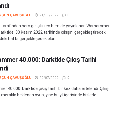
andı
RÇUN ÇAVUŞOĞLU
21/11/2022
0
 tarafından hem geliştirilen hem de yayınlanan Warhammer
arktide, 30 Kasım 2022 tarihinde çıkışını gerçekleştirecek.
ki hafta gerçekleşecek olan ...
mmer 40.000: Darktide Çıkış Tarihi
endi
RÇUN ÇAVUŞOĞLU
29/07/2022
0
 40.000: Darktide çıkış tarihi bir kez daha ertelendi. Çıkışı
 merakla beklenen oyun, yine bu yıl içerisinde bizlerle ...