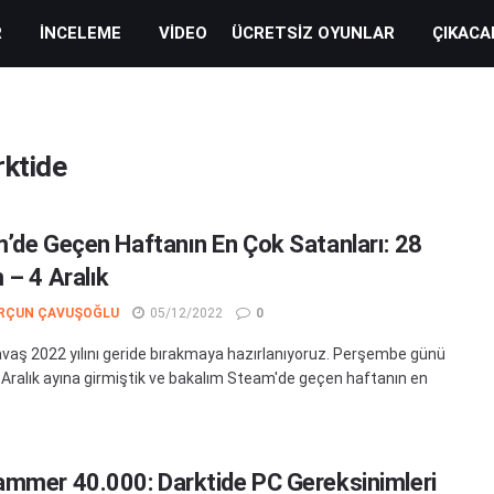
R
İNCELEME
VIDEO
ÜCRETSIZ OYUNLAR
ÇIKACA
ktide
’de Geçen Haftanın En Çok Satanları: 28
 – 4 Aralık
RÇUN ÇAVUŞOĞLU
05/12/2022
0
vaş 2022 yılını geride bırakmaya hazırlanıyoruz. Perşembe günü
la Aralık ayına girmiştik ve bakalım Steam'de geçen haftanın en
mmer 40.000: Darktide PC Gereksinimleri