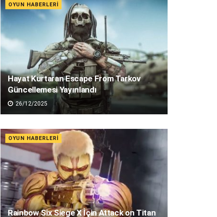
OYUN HABERLERI
Hayat Kurtaran Escape From Tarkov
Güncellemesi Yayınlandı
26/12/2025
OYUN HABERLERI
Rainbow Six Siege X İçin Attack on Titan