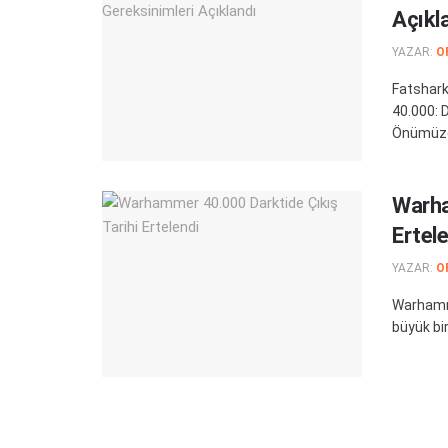
Açıkl
YAZAR:
O
Fatshark
40.000: D
Önümüzde
Warha
Ertel
YAZAR:
O
Warhammer
büyük bir