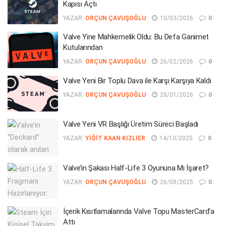
Kapısı Açtı
YAZAR:
ORÇUN ÇAVUŞOĞLU
10/03/2026
0
Valve Yine Mahkemelik Oldu: Bu Defa Ganimet
Kutularından
YAZAR:
ORÇUN ÇAVUŞOĞLU
26/02/2026
0
Valve Yeni Bir Toplu Dava ile Karşı Karşıya Kaldı
YAZAR:
ORÇUN ÇAVUŞOĞLU
28/01/2026
0
Valve Yeni VR Başlığı Üretim Süreci Başladı
YAZAR:
YIĞIT KAAN KIZLIER
14/10/2025
0
Valve’in Şakası Half-Life 3 Oyununa Mı İşaret?
YAZAR:
ORÇUN ÇAVUŞOĞLU
26/08/2025
0
İçerik Kısıtlamalarında Valve Topu MasterCard’a
Attı