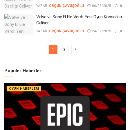
YAZAR:
ORÇUN ÇAVUŞOĞLU
06/08/2025
0
Valve ve Sony El Ele Verdi: Yeni Oyun Konsolları
Geliyor
YAZAR:
ORÇUN ÇAVUŞOĞLU
24/07/2025
0
1
2
Popüler Haberler
OYUN HABERLERI