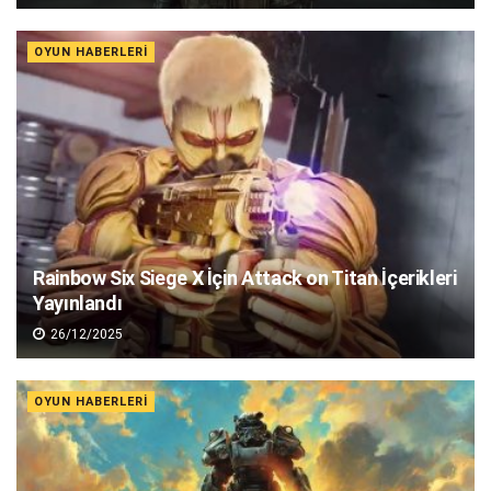
OYUN HABERLERI
Rainbow Six Siege X İçin Attack on Titan İçerikleri
Yayınlandı
26/12/2025
OYUN HABERLERI