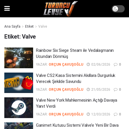
Ana Sayfa
Etiket
Valve
Etiket:
Valve
Rainbow Six Siege Steam ile Vedalaşmanın
Ucundan Dönmüş
YAZAR:
ORÇUN ÇAVUŞOĞLU
02/06/2026
0
Valve CS2 Kasa Sistemini Akıllara Durgunluk
Verecek Şekilde Savundu
YAZAR:
ORÇUN ÇAVUŞOĞLU
21/05/2026
0
Valve New York Mahkemesinin Açtığı Davaya
Yanıt Verdi
YAZAR:
ORÇUN ÇAVUŞOĞLU
12/03/2026
0
Ganimet Kutusu Sistemi Valve’e Yeni Bir Dava