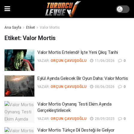
Ana Sayfa
Etiket
Valor Mortis
Etiket:
Valor Mortis
Valor Mortis Ertelendi! İşte Yeni Çıkış Tarihi
YAZAR:
ORÇUN ÇAVUŞOĞLU
11/06/2026
0
Eylül Ayında Gelecek Bir Oyun Daha: Valor Mortis
YAZAR:
ORÇUN ÇAVUŞOĞLU
08/06/2026
0
Valor Mortis Oynanış Testi Ekim Ayında
Gerçekleştirilecek
YAZAR:
ORÇUN ÇAVUŞOĞLU
28/09/2025
0
Valor Mortis Türkçe Dil Desteği ile Geliyor