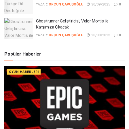
YAZAR:
ORÇUN ÇAVUŞOĞLU
30/09/2025
0
Ghostrunner Geliştiricisi, Valor Mortis ile
Karşımıza Çıkacak
YAZAR:
ORÇUN ÇAVUŞOĞLU
20/08/2025
0
Popüler Haberler
OYUN HABERLERI