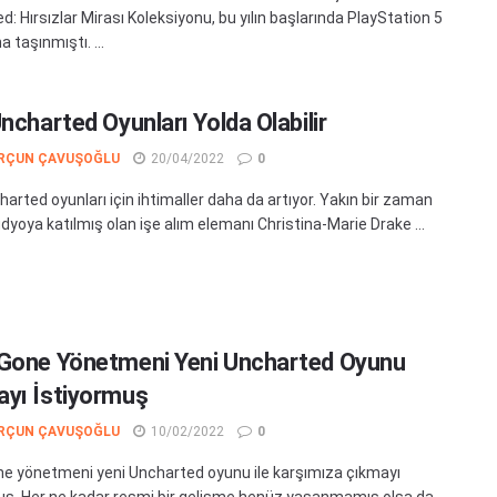
: Hırsızlar Mirası Koleksiyonu, bu yılın başlarında PlayStation 5
 taşınmıştı. ...
ncharted Oyunları Yolda Olabilir
RÇUN ÇAVUŞOĞLU
20/04/2022
0
arted oyunları için ihtimaller daha da artıyor. Yakın bir zaman
dyoya katılmış olan işe alım elemanı Christina-Marie Drake ...
Gone Yönetmeni Yeni Uncharted Oyunu
yı İstiyormuş
RÇUN ÇAVUŞOĞLU
10/02/2022
0
e yönetmeni yeni Uncharted oyunu ile karşımıza çıkmayı
uş. Her ne kadar resmi bir gelişme henüz yaşanmamış olsa da,