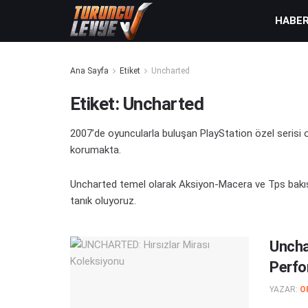
HABE
Ana Sayfa
Etiket
Uncharted
Etiket:
Uncharted
2007’de oyuncularla buluşan PlayStation özel serisi 
korumakta.
Uncharted temel olarak Aksiyon-Macera ve Tps bakış 
tanık oluyoruz.
Uncha
Perfo
YAZAR:
O