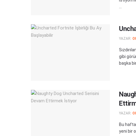
...
Unchar
YAZAR:
O
Sızdırıla
gibi gör
başka bir 
Naugh
Ettirm
YAZAR:
O
Bu hafta
yeni bir 