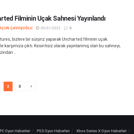
rted Filminin Uçak Sahnesi Yayınlandı
RÇUN ÇAVUŞOĞLU
05/01/2022
0
tures, bizlere bir sürpriz yaparak Uncharted filminin uçak
le karşımıza çıktı. Kesintisiz olarak yayınlanmış olan bu sahneyi,
indan ...
2
3
PC Oyun Haberleri
PS5 Oyun Haberleri
Xbox Series X Oyun Haberleri