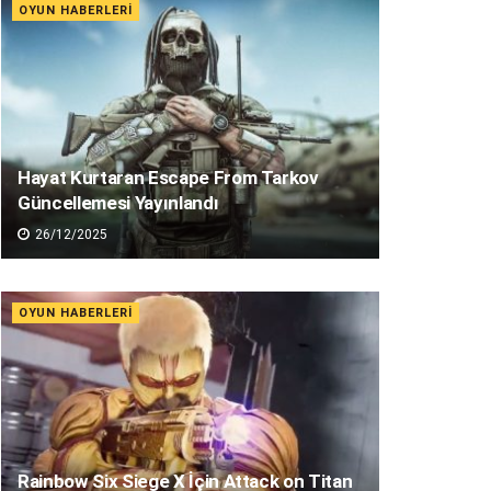
OYUN HABERLERI
Hayat Kurtaran Escape From Tarkov
Güncellemesi Yayınlandı
26/12/2025
OYUN HABERLERI
Rainbow Six Siege X İçin Attack on Titan