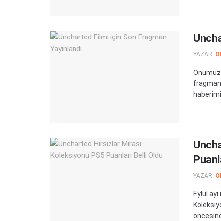
Uncha
YAZAR:
O
Önümüzde
fragman 
haberimiz
Uncha
Puanla
YAZAR:
O
Eylül ayı
Koleksiyo
öncesind