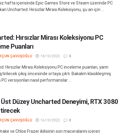
iz hafta içerisinde Epic Games Store ve Steam üzerinde PC
ıkan Uncharted: Hırsızlar Mirası Koleksiyonu, şu an için ...
rted: Hırsızlar Mirası Koleksiyonu PC
eme Puanları
RÇUN ÇAVUŞOĞLU
18/10/2022
0
d: Hırsızlar Mirası Koleksiyonu PC inceleme puanları, yarın
ştirilecek çıkış öncesinde ortaya çıktı. Bakalım klasikleşmiş
 PC versiyonları nasıl performanslar ...
 Üst Düzey Uncharted Deneyimi, RTX 3080
tirecek
RÇUN ÇAVUŞOĞLU
16/10/2022
0
rake ve Chloe Frazer ikilisinin son maceralarını içeren