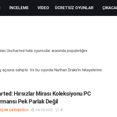
R
İNCELEME
VIDEO
ÜCRETSIZ OYUNLAR
ÇIKACA
olan Uncharted hala oyuncular arasında popülerliğini
açısına sahiptir. Ve bu oyunda Nathan Drake’in hikayelerine
rted: Hırsızlar Mirası Koleksiyonu PC
rmansı Pek Parlak Değil
RÇUN ÇAVUŞOĞLU
24/10/2022
0