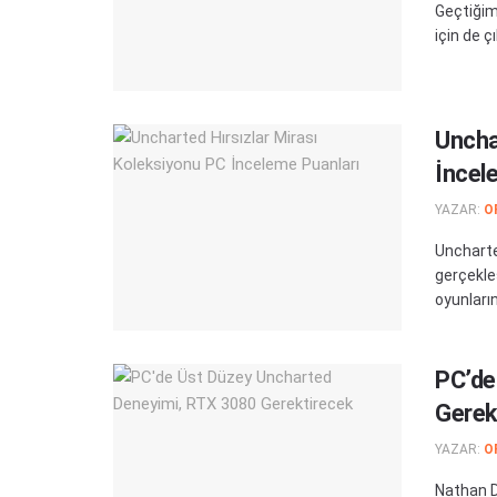
Geçtiğim
için de ç
Uncha
İncel
YAZAR:
O
Uncharte
gerçekle
oyunların
PC’de
Gerek
YAZAR:
O
Nathan D