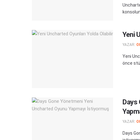
Uncharted
konsoluna
Yeni U
YAZAR:
O
Yeni Unch
önce stü
Days 
Yapma
YAZAR:
O
Days Gon
istiyorm