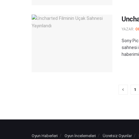
Uncha
YAZAR:
O
Sony Pic
sahnesi i
haberimiz
1
Oyun Haberleri
Oyun İncelemeleri
Ücretsiz Oyunlar