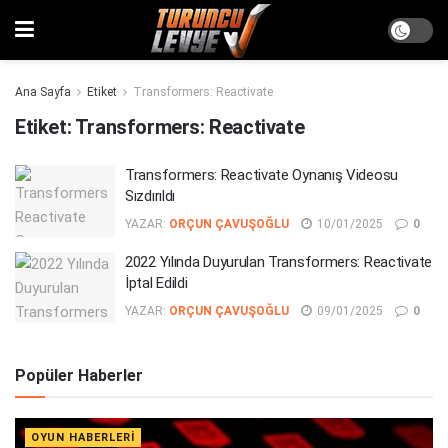
Ana Sayfa
Etiket
Transformers: Reactivate
Etiket:
Transformers: Reactivate
Transformers: Reactivate Oynanış Videosu
Sızdırıldı
YAZAR:
ORÇUN ÇAVUŞOĞLU
10/01/2025
0
2022 Yılında Duyurulan Transformers: Reactivate
İptal Edildi
YAZAR:
ORÇUN ÇAVUŞOĞLU
09/01/2025
0
Popüler Haberler
OYUN HABERLERI