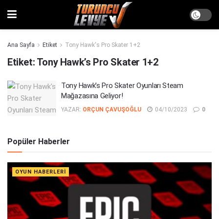
Ana Sayfa
Etiket
Tony Hawk's Pro Skater 1+2
Etiket:
Tony Hawk’s Pro Skater 1+2
Tony Hawk’s Pro Skater Oyunları Steam
Mağazasına Geliyor!
YAZAR:
ORÇUN ÇAVUŞOĞLU
04/10/2023
0
Popüler Haberler
OYUN HABERLERI