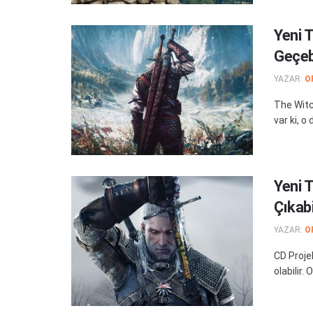
Yeni 
Geçeb
YAZAR:
O
The Witc
var ki, o
Yeni 
Çıkabi
YAZAR:
O
CD Proje
olabilir.