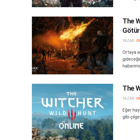
The W
Götüre
YAZAR:
O
Ortaya at
gideceğim
haberimiz
The W
YAZAR:
O
Eğer hay
gibi çılg