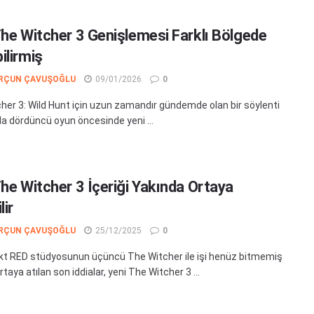
The Witcher 3 Genişlemesi Farklı Bölgede
ilirmiş
RÇUN ÇAVUŞOĞLU
09/01/2026
0
her 3: Wild Hunt için uzun zamandır gündemde olan bir söylenti
 da dördüncü oyun öncesinde yeni ...
The Witcher 3 İçeriği Yakında Ortaya
lir
RÇUN ÇAVUŞOĞLU
25/12/2025
0
kt RED stüdyosunun üçüncü The Witcher ile işi henüz bitmemiş
 Ortaya atılan son iddialar, yeni The Witcher 3 ...