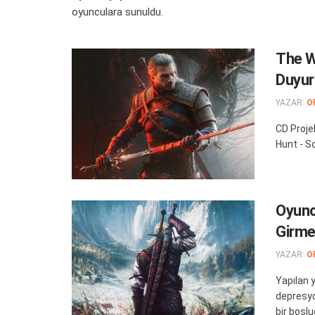
oyunculara sunuldu.
The W
Duyur
YAZAR:
O
CD Proje
Hunt - So
Oyunc
Girme
YAZAR:
O
Yapılan y
depresyo
bir boşlu