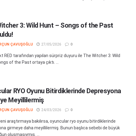
itcher 3: Wild Hunt – Songs of the Past
uldu!
RÇUN ÇAVUŞOĞLU
27/05/2026
0
kt RED tarafından yapılan sürpriz duyuru ile The Witcher 3: Wild
ngs of the Past ortaya çıktı. ...
ular RYO Oyunu Bitirdiklerinde Depresyona
ye Meyillilermiş
RÇUN ÇAVUŞOĞLU
24/03/2026
0
eni araştırmaya bakılırsa, oyuncular ryo oyunu bitirdiklerinde
na girmeye daha meyillilermiş. Bunun başlıca sebebi de büyük
ğun oluşmasıymış. ...