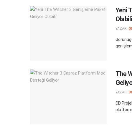
Yeni 
Olabili
YAZAR:
O
Görünüşe
genişleme
The W
Geliy
YAZAR:
O
CD Proje
platform 