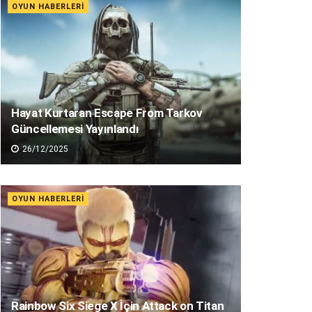
OYUN HABERLERI
Hayat Kurtaran Escape From Tarkov
Güncellemesi Yayınlandı
26/12/2025
OYUN HABERLERI
Rainbow Six Siege X İçin Attack on Titan