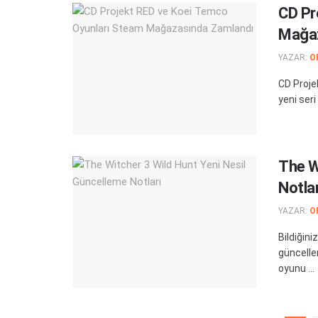
CD Pr
Mağaz
YAZAR:
O
CD Proj
yeni seri
The W
Notlar
YAZAR:
O
Bildiğini
güncelle
oyunu ...