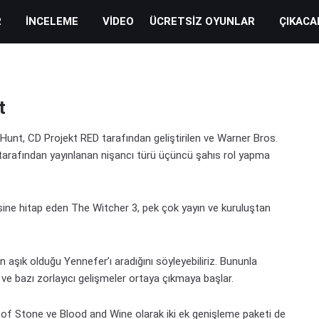
R
İNCELEME
VIDEO
ÜCRETSIZ OYUNLAR
ÇIKACA
t
Hunt, CD Projekt RED tarafından geliştirilen ve Warner Bros.
arafından yayınlanan nişancı türü üçüncü şahıs rol yapma
sine hitap eden The Witcher 3, pek çok yayın ve kuruluştan
ın aşık olduğu Yennefer’ı aradığını söyleyebiliriz. Bununla
ve bazı zorlayıcı gelişmeler ortaya çıkmaya başlar.
of Stone ve Blood and Wine olarak iki ek genişleme paketi de