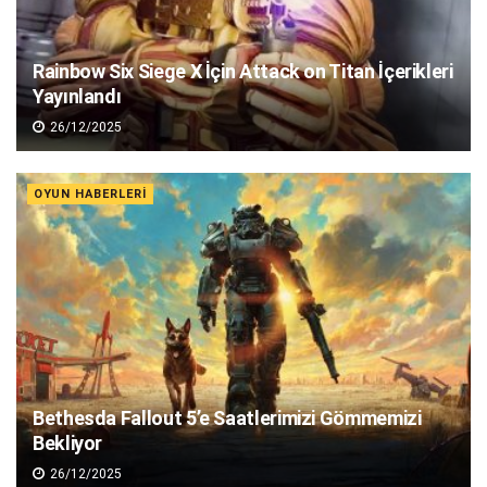
Rainbow Six Siege X İçin Attack on Titan İçerikleri
Yayınlandı
26/12/2025
OYUN HABERLERI
Bethesda Fallout 5’e Saatlerimizi Gömmemizi
Bekliyor
26/12/2025