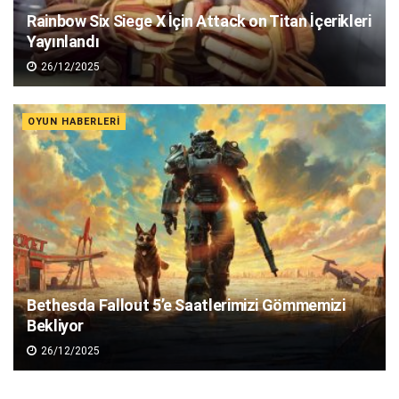
Rainbow Six Siege X İçin Attack on Titan İçerikleri
Yayınlandı
26/12/2025
OYUN HABERLERI
Bethesda Fallout 5’e Saatlerimizi Gömmemizi
Bekliyor
26/12/2025