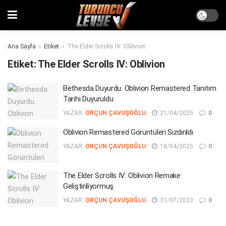
Ana Sayfa
Etiket
The Elder Scrolls IV: Oblivion
Etiket:
The Elder Scrolls IV: Oblivion
Bethesda Duyurdu: Oblivion Remastered Tanıtım
Tarihi Duyuruldu
YAZAR:
ORÇUN ÇAVUŞOĞLU
21/04/2025
0
Oblivion Remastered Görüntüleri Sızdırıldı
YAZAR:
ORÇUN ÇAVUŞOĞLU
18/04/2025
0
The Elder Scrolls IV: Oblivion Remake
Geliştiriliyormuş
YAZAR:
ORÇUN ÇAVUŞOĞLU
31/07/2023
0