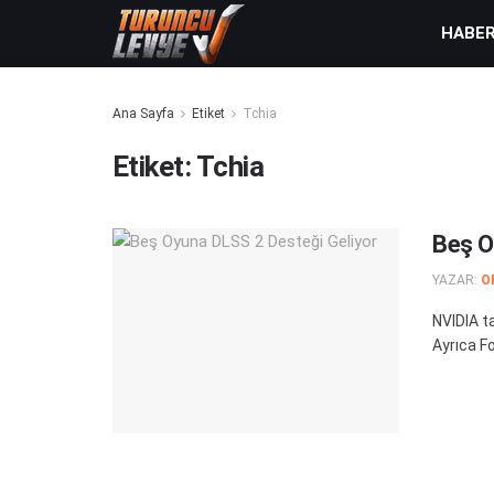
HABE
Ana Sayfa
Etiket
Tchia
Etiket:
Tchia
Beş O
YAZAR:
O
NVIDIA ta
Ayrıca Fo