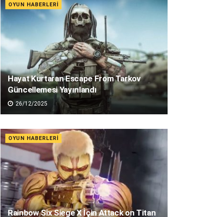
OYUN HABERLERI
Hayat Kurtaran Escape From Tarkov
Güncellemesi Yayınlandı
26/12/2025
OYUN HABERLERI
Rainbow Six Siege X İçin Attack on Titan