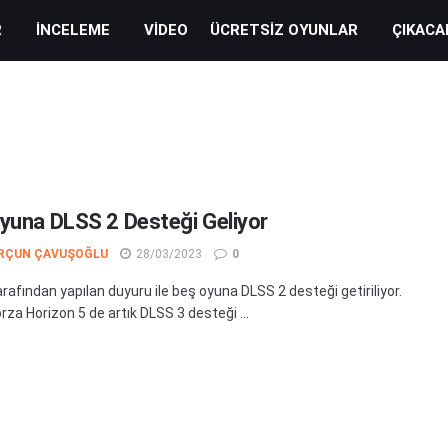
R
İNCELEME
VIDEO
ÜCRETSIZ OYUNLAR
ÇIKACA
yuna DLSS 2 Desteği Geliyor
RÇUN ÇAVUŞOĞLU
28/03/2023
0
rafından yapılan duyuru ile beş oyuna DLSS 2 desteği getiriliyor.
rza Horizon 5 de artık DLSS 3 desteği ...