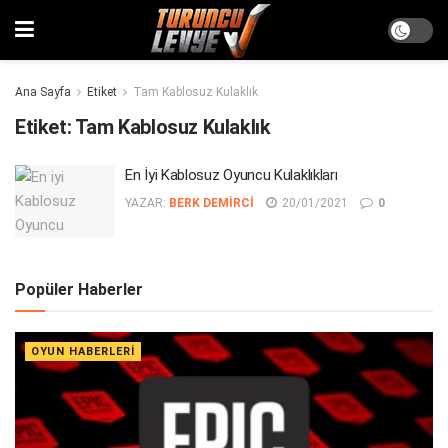
Ana Sayfa
Etiket
Tam Kablosuz Kulaklık
Etiket:
Tam Kablosuz Kulaklık
En İyi Kablosuz Oyuncu Kulaklıkları
YAZAR:
BERK DEMIRCI
20/01/2021
0
Popüler Haberler
OYUN HABERLERI