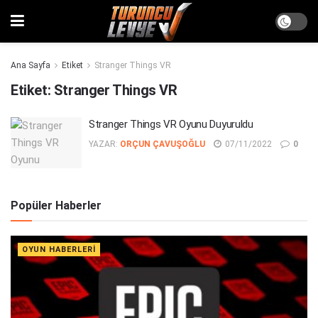
Ana Sayfa
Etiket
Stranger Things VR
Etiket:
Stranger Things VR
Stranger Things VR Oyunu Duyuruldu
YAZAR:
ORÇUN ÇAVUŞOĞLU
07/11/2022
0
Popüler Haberler
OYUN HABERLERI