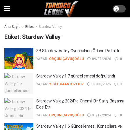
Ana Sayfa
Etiket
Stardew Valley
Etiket:
Stardew Valley
3B Stardew Valley Oyuncuların Ödünü Patlattı
YAZAR:
ORÇUN ÇAVUŞOĞLU
09/07/2026
0
Stardew Valley 1.7 güncellemesi doğrulandı
YAZAR:
YIĞIT KAAN KIZLIER
31/08/2025
0
Stardew Valley, 2024’te Önemli Bir Satış Başarısı
Elde Etti
YAZAR:
ORÇUN ÇAVUŞOĞLU
31/12/2024
0
Stardew Valley 1.6 Güncellemesi, Konsollara ve