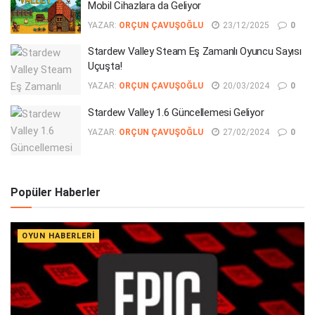
Mobil Cihazlara da Geliyor
YAZAR:
ORÇUN ÇAVUŞOĞLU
23/12/2025
0
Stardew Valley Steam Eş Zamanlı Oyuncu Sayısı
Uçuşta!
YAZAR:
ORÇUN ÇAVUŞOĞLU
20/03/2024
0
Stardew Valley 1.6 Güncellemesi Geliyor
YAZAR:
ORÇUN ÇAVUŞOĞLU
27/02/2024
0
Popüler Haberler
OYUN HABERLERI