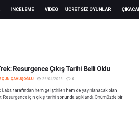
R
İNCELEME
VIDEO
ÜCRETSIZ OYUNLAR
ÇIKACA
rek: Resurgence Çıkış Tarihi Belli Oldu
RÇUN ÇAVUŞOĞLU
26/04/2023
0
 Labs tarafından hem geliştirilen hem de yayınlanacak olan
k: Resurgence için çıkış tarihi sonunda açıklandı. Önümüzde bir