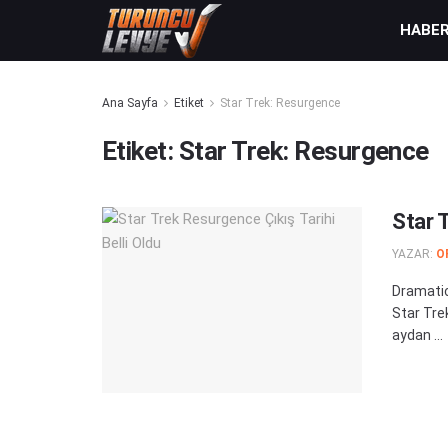
HABE
Ana Sayfa
Etiket
Star Trek: Resurgence
Etiket:
Star Trek: Resurgence
Star T
YAZAR:
O
Dramatic
Star Tre
aydan ...