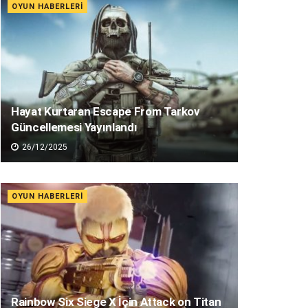
OYUN HABERLERI
Hayat Kurtaran Escape From Tarkov
Güncellemesi Yayınlandı
26/12/2025
OYUN HABERLERI
Rainbow Six Siege X İçin Attack on Titan