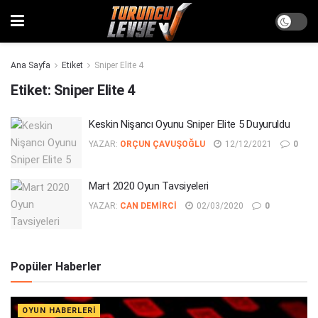
Ana Sayfa
Etiket
Sniper Elite 4
Etiket:
Sniper Elite 4
Keskin Nişancı Oyunu Sniper Elite 5 Duyuruldu
YAZAR:
ORÇUN ÇAVUŞOĞLU
12/12/2021
0
Mart 2020 Oyun Tavsiyeleri
YAZAR:
CAN DEMIRCI
02/03/2020
0
Popüler Haberler
OYUN HABERLERI