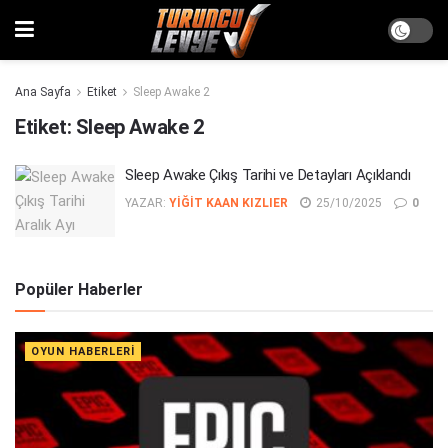
Ana Sayfa
Etiket
Sleep Awake 2
Etiket:
Sleep Awake 2
Sleep Awake Çıkış Tarihi ve Detayları Açıklandı
YAZAR:
YIĞIT KAAN KIZLIER
25/10/2025
0
Popüler Haberler
OYUN HABERLERI