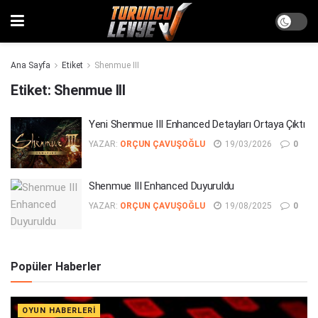
Ana Sayfa
Etiket
Shenmue III
Etiket:
Shenmue III
Yeni Shenmue III Enhanced Detayları Ortaya Çıktı
YAZAR:
ORÇUN ÇAVUŞOĞLU
19/03/2026
0
Shenmue III Enhanced Duyuruldu
YAZAR:
ORÇUN ÇAVUŞOĞLU
19/08/2025
0
Popüler Haberler
OYUN HABERLERI