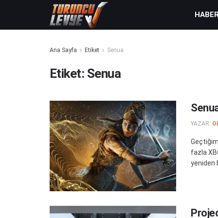
HABE
Ana Sayfa
Etiket
Senua
Etiket:
Senua
Senua
YAZAR:
O
Geçtiğim
fazla XB
yeniden b
Proje