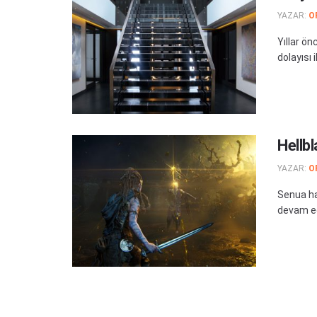
YAZAR:
O
Yıllar ö
dolayısı i
Hellb
YAZAR:
O
Senua ha
devam ed