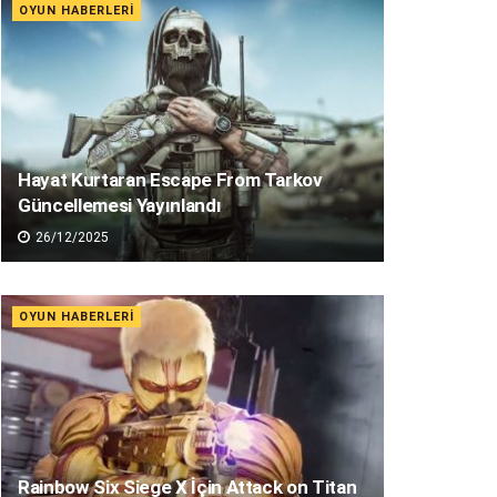
OYUN HABERLERI
Hayat Kurtaran Escape From Tarkov
Güncellemesi Yayınlandı
26/12/2025
OYUN HABERLERI
Rainbow Six Siege X İçin Attack on Titan