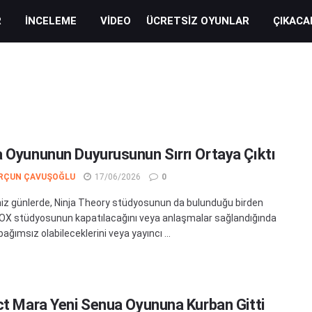
R
İNCELEME
VIDEO
ÜCRETSIZ OYUNLAR
ÇIKACA
 Oyununun Duyurusunun Sırrı Ortaya Çıktı
RÇUN ÇAVUŞOĞLU
17/06/2026
0
iz günlerde, Ninja Theory stüdyosunun da bulunduğu birden
OX stüdyosunun kapatılacağını veya anlaşmalar sağlandığında
ağımsız olabileceklerini veya yayıncı ...
ct Mara Yeni Senua Oyununa Kurban Gitti