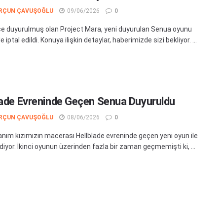
RÇUN ÇAVUŞOĞLU
09/06/2026
0
nce duyurulmuş olan Project Mara, yeni duyurulan Senua oyunu
le iptal edildi. Konuya ilişkin detaylar, haberimizde sizi bekliyor. ...
lade Evreninde Geçen Senua Duyuruldu
RÇUN ÇAVUŞOĞLU
08/06/2026
0
nım kızımızın macerası Hellblade evreninde geçen yeni oyun ile
iyor. İkinci oyunun üzerinden fazla bir zaman geçmemişti ki, ...