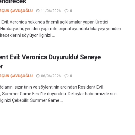
lendirecek
RÇUN ÇAVUŞOĞLU
11/06/2026
0
 Evil: Veronica hakkında önemli açıklamalar yapan Üretici
Hirabayashi, yeniden yapım ile orijinal oyundaki hikayeyi yeniden
receklerini söylüyor. İlginizi ...
ent Evil: Veronica Duyuruldu! Seneye
or
RÇUN ÇAVUŞOĞLU
06/06/2026
0
ddianın, sızıntının ve söylentinin ardından Resident Evil:
, Summer Game Fest'te duyuruldu. Detaylar haberimizde sizi
 İlginizi Çekebilir: Summer Game ...