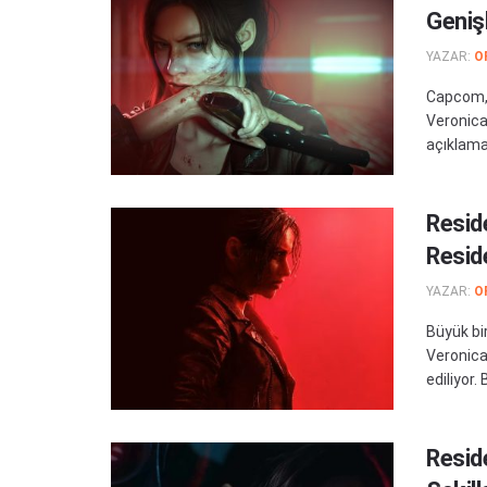
Geniş
YAZAR:
O
Capcom, 
Veronica 
açıklama 
Resid
Resid
YAZAR:
O
Büyük bi
Veronica
ediliyor. 
Reside