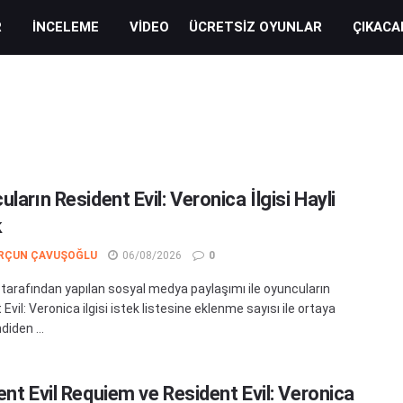
R
İNCELEME
VIDEO
ÜCRETSIZ OYUNLAR
ÇIKACA
ların Resident Evil: Veronica İlgisi Hayli
k
RÇUN ÇAVUŞOĞLU
06/08/2026
0
arafından yapılan sosyal medya paylaşımı ile oyuncuların
Evil: Veronica ilgisi istek listesine eklenme sayısı ile ortaya
diden ...
ent Evil Requiem ve Resident Evil: Veronica