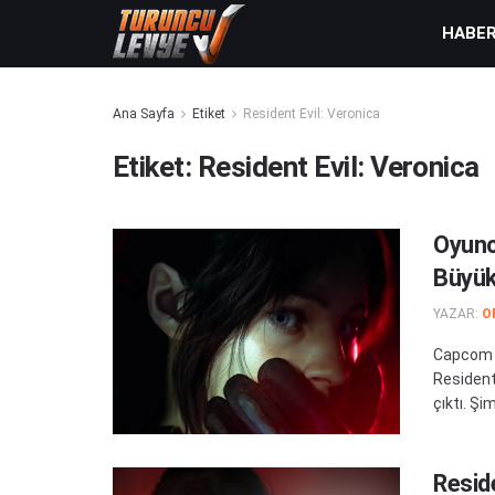
HABE
Ana Sayfa
Etiket
Resident Evil: Veronica
Etiket:
Resident Evil: Veronica
Oyuncu
Büyü
YAZAR:
O
Capcom t
Resident 
çıktı. Şim
Resid