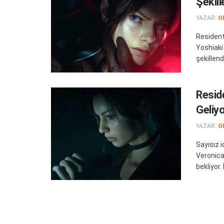
Şekil
YAZAR:
O
Resident
Yoshiaki 
şekillendi
Resid
Geliy
YAZAR:
O
Sayısız i
Veronica
bekliyor.