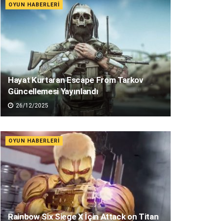
OYUN HABERLERI
Hayat Kurtaran Escape From Tarkov
Güncellemesi Yayınlandı
26/12/2025
OYUN HABERLERI
Rainbow Six Siege X İçin Attack on Titan