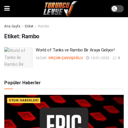
Ana Sayfa
Etiket
Rambo
Etiket:
Rambo
World of Tanks ve Rambo Bir Araya Geliyor!
YAZAR:
ORÇUN ÇAVUŞOĞLU
10/01/2025
0
Popüler Haberler
OYUN HABERLERI