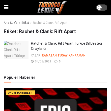
Ana Sayfa
Etiket
Rachet & Clank: Rift Apart
Etiket:
Rachet & Clank: Rift Apart
Ratchet & Clank: Rift Apart Türkçe Dil Desteği
Onaylandı
YAZAR:
RAMAZAN TUGAY KAHRAMAN
04/05/2021
0
Popüler Haberler
OYUN HABERLERI