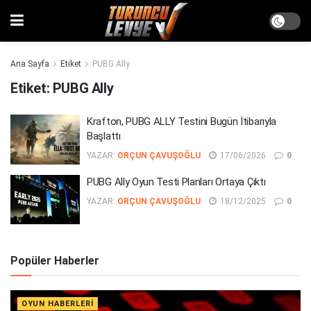
Ana Sayfa
Etiket
PUBG Ally
Etiket:
PUBG Ally
Krafton, PUBG ALLY Testini Bugün İtibarıyla
Başlattı
YAZAR:
ORÇUN ÇAVUŞOĞLU
17/06/2026
0
PUBG Ally Oyun Testi Planları Ortaya Çıktı
YAZAR:
ORÇUN ÇAVUŞOĞLU
18/12/2025
0
Popüler Haberler
OYUN HABERLERI