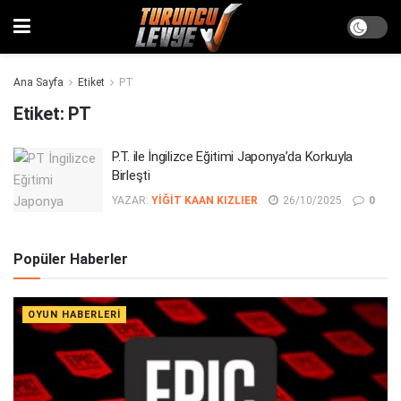
Ana Sayfa
Etiket
PT
Etiket:
PT
P.T. ile İngilizce Eğitimi Japonya’da Korkuyla
Birleşti
YAZAR:
YIĞIT KAAN KIZLIER
26/10/2025
0
Popüler Haberler
OYUN HABERLERI