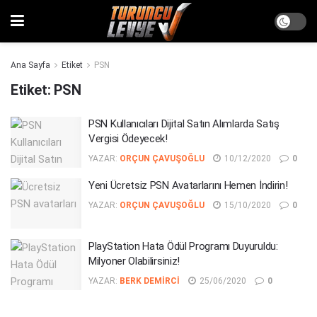
Ana Sayfa
Etiket
PSN
Etiket:
PSN
PSN Kullanıcıları Dijital Satın Alımlarda Satış
Vergisi Ödeyecek!
YAZAR:
ORÇUN ÇAVUŞOĞLU
10/12/2020
0
Yeni Ücretsiz PSN Avatarlarını Hemen İndirin!
YAZAR:
ORÇUN ÇAVUŞOĞLU
15/10/2020
0
PlayStation Hata Ödül Programı Duyuruldu:
Milyoner Olabilirsiniz!
YAZAR:
BERK DEMIRCI
25/06/2020
0