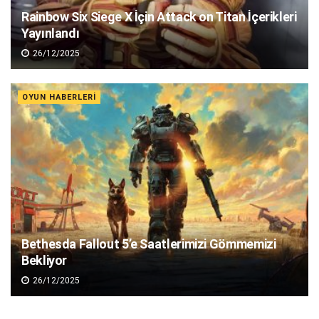
Rainbow Six Siege X İçin Attack on Titan İçerikleri
Yayınlandı
26/12/2025
OYUN HABERLERI
Bethesda Fallout 5’e Saatlerimizi Gömmemizi
Bekliyor
26/12/2025