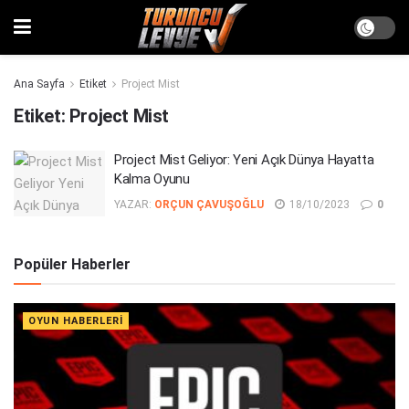
Ana Sayfa
Etiket
Project Mist
Etiket:
Project Mist
Project Mist Geliyor: Yeni Açık Dünya Hayatta
Kalma Oyunu
YAZAR:
ORÇUN ÇAVUŞOĞLU
18/10/2023
0
Popüler Haberler
OYUN HABERLERI