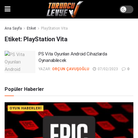
Ana Sayfa
Etiket
PlayStation Vita
Etiket:
PlayStation Vita
PS Vita Oyunları Android Cihazlarda
Oynanabilecek
YAZAR:
ORÇUN ÇAVUŞOĞLU
07/02/2023
0
Popüler Haberler
OYUN HABERLERI