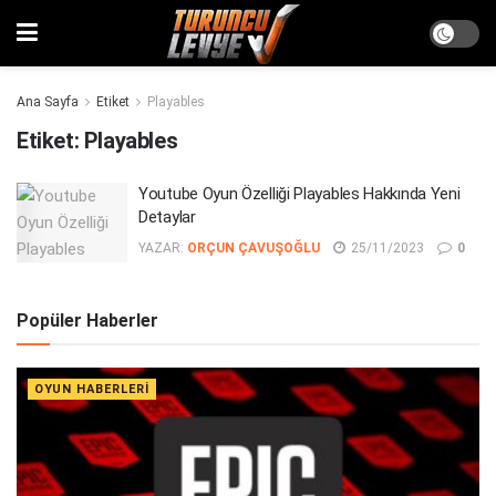
Ana Sayfa
Etiket
Playables
Etiket:
Playables
Youtube Oyun Özelliği Playables Hakkında Yeni
Detaylar
YAZAR:
ORÇUN ÇAVUŞOĞLU
25/11/2023
0
Popüler Haberler
OYUN HABERLERI