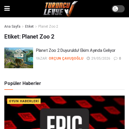
Ana Sayfa
Etiket
Planet Zoo 2
Etiket:
Planet Zoo 2
Planet Zoo 2 Duyuruldu! Ekim Ayında Geliyor
YAZAR:
ORÇUN ÇAVUŞOĞLU
29/05/2026
0
Popüler Haberler
OYUN HABERLERI