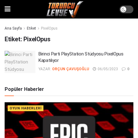
Ana Sayfa
Etiket
PixelOpus
Etiket:
PixelOpus
Birinci Parti PlayStation Stüdyosu PixelOpus
Kapatılıyor
YAZAR:
ORÇUN ÇAVUŞOĞLU
06/05/2023
0
Popüler Haberler
OYUN HABERLERI