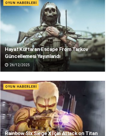
OYUN HABERLERI
Hayat Kurtaran Escape From Tarkov
Güncellemesi Yayınlandı
26/12/2025
OYUN HABERLERI
Rainbow Six Siege X İçin Attack on Titan