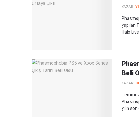
YAZAR:
Y
Phasmoph
yapılan T
Halo Live
Phasm
Belli 
YAZAR:
O
Temmuz a
Phasmoph
yılın son