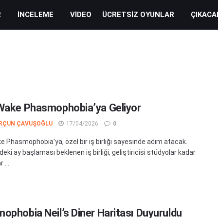
R
İNCELEME
VIDEO
ÜCRETSIZ OYUNLAR
ÇIKACA
Wake Phasmophobia’ya Geliyor
RÇUN ÇAVUŞOĞLU
17/04/2026
0
e Phasmophobia'ya, özel bir iş birliği sayesinde adım atacak.
i ay başlaması beklenen iş birliği, geliştiricisi stüdyolar kadar
 ...
ophobia Neil’s Diner Haritası Duyuruldu