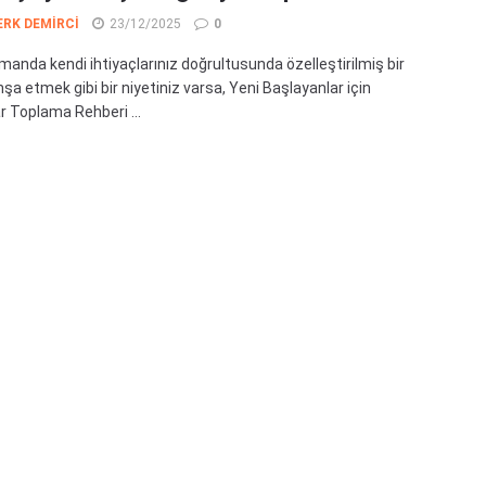
ERK DEMIRCI
23/12/2025
0
manda kendi ihtiyaçlarınız doğrultusunda özelleştirilmiş bir
şa etmek gibi bir niyetiniz varsa, Yeni Başlayanlar için
r Toplama Rehberi ...