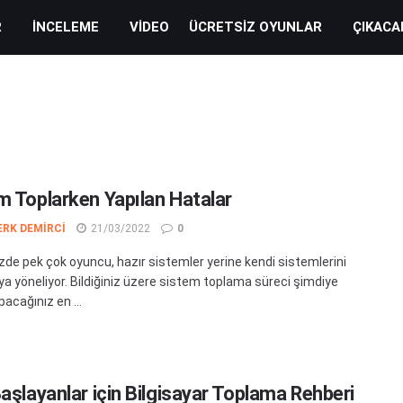
R
İNCELEME
VIDEO
ÜCRETSIZ OYUNLAR
ÇIKACA
m Toplarken Yapılan Hatalar
ERK DEMIRCI
21/03/2022
0
e pek çok oyuncu, hazır sistemler yerine kendi sistemlerini
a yöneliyor. Bildiğiniz üzere sistem toplama süreci şimdiye
acağınız en ...
Başlayanlar için Bilgisayar Toplama Rehberi