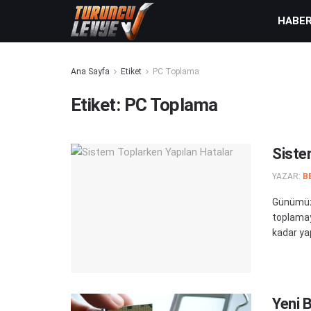
HABE
Ana Sayfa
Etiket
PC Toplama
Etiket:
PC Toplama
Siste
YAZAR:
B
Günümüzd
toplamay
kadar yap
Yeni 