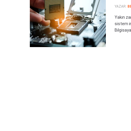
YAZAR:
B
Yakın za
sistem in
Bilgisaya