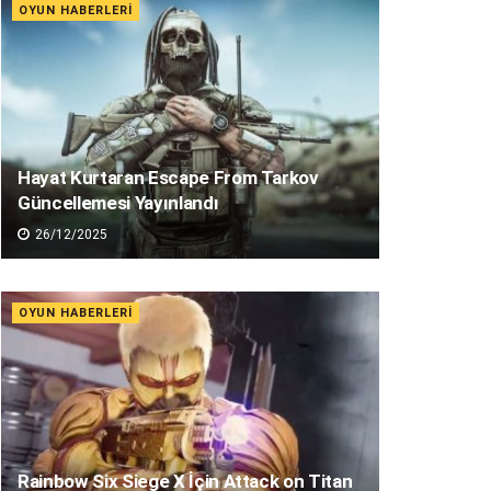
OYUN HABERLERI
Hayat Kurtaran Escape From Tarkov
Güncellemesi Yayınlandı
26/12/2025
OYUN HABERLERI
Rainbow Six Siege X İçin Attack on Titan