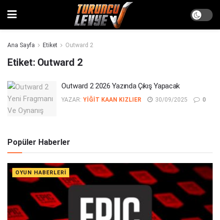
Ana Sayfa
Etiket
Outward 2
Etiket:
Outward 2
Outward 2 2026 Yazında Çıkış Yapacak
YAZAR:
YIĞIT KAAN KIZLIER
30/09/2025
0
Popüler Haberler
OYUN HABERLERI