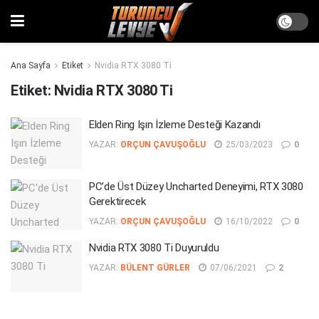
Ana Sayfa
Etiket
Nvidia RTX 3080 Ti
Etiket:
Nvidia RTX 3080 Ti
Elden Ring Işın İzleme Desteği Kazandı
YAZAR:
ORÇUN ÇAVUŞOĞLU
25/03/2023
0
PC’de Üst Düzey Uncharted Deneyimi, RTX 3080
Gerektirecek
YAZAR:
ORÇUN ÇAVUŞOĞLU
16/10/2022
0
Nvidia RTX 3080 Ti Duyuruldu
YAZAR:
BÜLENT GÜRLER
07/06/2021
2