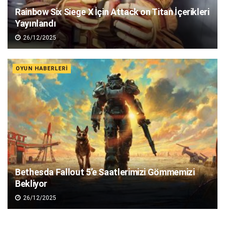
Rainbow Six Siege X İçin Attack on Titan İçerikleri
Yayınlandı
26/12/2025
OYUN HABERLERI
Bethesda Fallout 5’e Saatlerimizi Gömmemizi
Bekliyor
26/12/2025