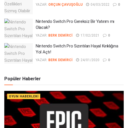
YAZAR:
ORÇUN ÇAVUŞOĞLU
04/03/2022
0
Nintendo Switch Pro Gereksiz Bir Yatırım mı
Olacak?
YAZAR:
BERK DEMIRCI
17/02/2021
0
Nintendo Switch Pro Sızıntıları Hayal Kırıklığına
Yol Açtı!
YAZAR:
BERK DEMIRCI
24/01/2020
0
Popüler Haberler
OYUN HABERLERI