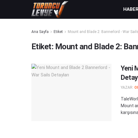
HABE
Ana Sayfa
Etiket
Mount and Blade 2: Bannerlord - War Sail
Etiket:
Mount and Blade 2: Bann
Yeni 
Detay
YAZAR:
O
TaleWorl
Mount an
karşısına 