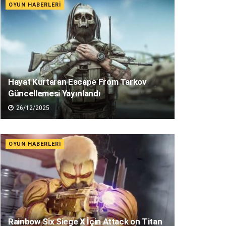
OYUN HABERLERI
Hayat Kurtaran Escape From Tarkov
Güncellemesi Yayınlandı
26/12/2025
OYUN HABERLERI
Rainbow Six Siege X İçin Attack on Titan