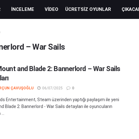
R
İNCELEME
VIDEO
ÜCRETSIZ OYUNLAR
ÇIKACA
s
erlord – War Sails
Mount and Blade 2: Bannerlord – War Sails
ları
RÇUN ÇAVUŞOĞLU
06/07/2025
0
ds Entertainment, Steam üzerinden yaptığı paylaşım ile yeni
d Blade 2: Bannerlord - War Sails detayları ile oyuncuların
...