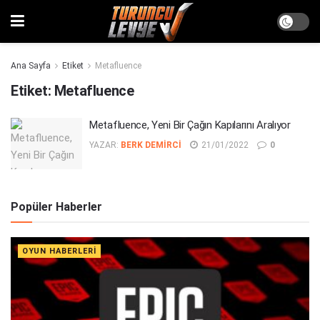
Ana Sayfa
Etiket
Metafluence
Etiket:
Metafluence
Metafluence, Yeni Bir Çağın Kapılarını Aralıyor
YAZAR:
BERK DEMIRCI
21/01/2022
0
Popüler Haberler
OYUN HABERLERI