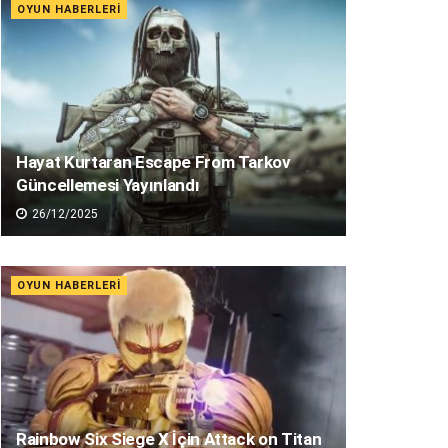
OYUN HABERLERI
Hayat Kurtaran Escape From Tarkov
Güncellemesi Yayınlandı
26/12/2025
OYUN HABERLERI
Rainbow Six Siege X İçin Attack on Titan