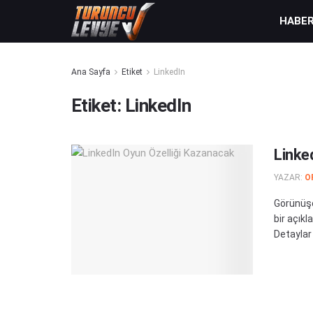
HABE
Ana Sayfa
Etiket
LinkedIn
Etiket:
LinkedIn
Linke
YAZAR:
O
Görünüşe
bir açık
Detaylar .