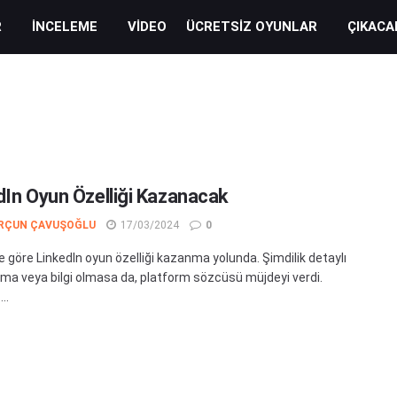
R
İNCELEME
VIDEO
ÜCRETSIZ OYUNLAR
ÇIKACA
dIn Oyun Özelliği Kazanacak
RÇUN ÇAVUŞOĞLU
17/03/2024
0
 göre LinkedIn oyun özelliği kazanma yolunda. Şimdilik detaylı
lama veya bilgi olmasa da, platform sözcüsü müjdeyi verdi.
..