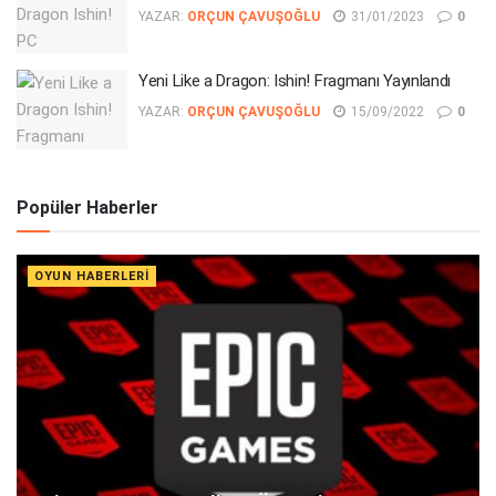
YAZAR:
ORÇUN ÇAVUŞOĞLU
31/01/2023
0
Yeni Like a Dragon: Ishin! Fragmanı Yayınlandı
YAZAR:
ORÇUN ÇAVUŞOĞLU
15/09/2022
0
Popüler Haberler
OYUN HABERLERI