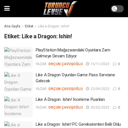
Ana Sayfa
Etiket
Like a Dragon: Ishin!
Etiket:
Like a Dragon: Ishin!
PlayStation Mağazasındaki Oyunlara Zam
Gelmeye Devam Ediyor
YAZAR:
ORÇUN ÇAVUŞOĞLU
15/11/2023
0
Like A Dragon Oyunları Game Pass Servisine
Gelecek
YAZAR:
ORÇUN ÇAVUŞOĞLU
22/09/2023
0
Like A Dragon: Ishin! İnceleme Puanları
YAZAR:
ORÇUN ÇAVUŞOĞLU
20/02/2023
0
Like a Dragon: Ishin! PC Gereksinimleri Belli Oldu