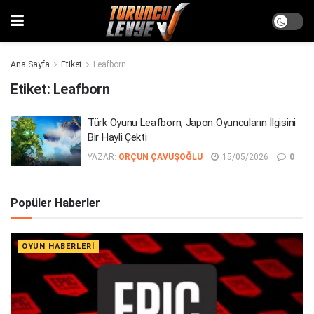
Ana Sayfa
Etiket
Leafborn
Etiket:
Leafborn
Türk Oyunu Leafborn, Japon Oyuncuların İlgisini
Bir Hayli Çekti
YAZAR:
ORÇUN ÇAVUŞOĞLU
15/05/2026
0
Popüler Haberler
OYUN HABERLERI