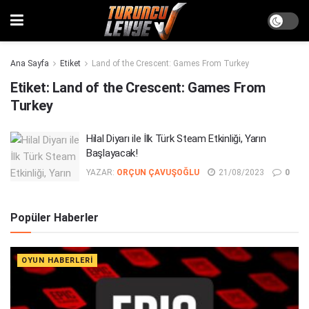
Ana Sayfa
Etiket
Land of the Crescent: Games From Turkey
Etiket:
Land of the Crescent: Games From
Turkey
Hilal Diyarı ile İlk Türk Steam Etkinliği, Yarın
Başlayacak!
YAZAR:
ORÇUN ÇAVUŞOĞLU
21/08/2023
0
Popüler Haberler
OYUN HABERLERI