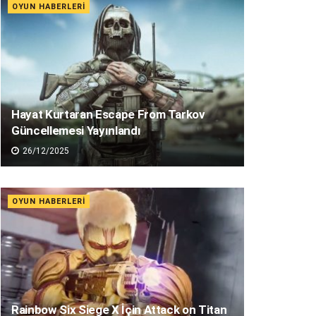
OYUN HABERLERI
Hayat Kurtaran Escape From Tarkov
Güncellemesi Yayınlandı
26/12/2025
OYUN HABERLERI
Rainbow Six Siege X İçin Attack on Titan