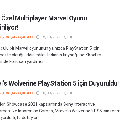
 Özel Multiplayer Marvel Oyunu
riliyor!
RÇUN ÇAVUŞOĞLU
15/10/2021
0
culu bir Marvel oyununun yalnızca PlayStation 5 için
lmekte olduğu iddia edildi. İddianın kaynağı ise XboxEra
inde konuşan yardımcı ...
l’s Wolverine PlayStation 5 için Duyuruldu!
RÇUN ÇAVUŞOĞLU
10/09/2021
0
ion Showcase 2021 kapsamında Sony Interactive
nment ve Insomniac Games, Marvel’s Wolverine 'i PS5 için resmi
yurdu. İşte detaylar! ...