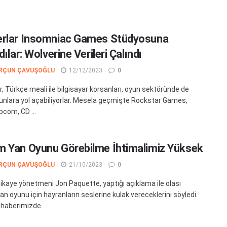
rlar Insomniac Games Stüdyosuna
dılar: Wolverine Verileri Çalındı
RÇUN ÇAVUŞOĞLU
12/12/2023
0
, Türkçe meali ile bilgisayar korsanları, oyun sektöründe de
runlara yol açabiliyorlar. Mesela geçmişte Rockstar Games,
pcom, CD ...
 Yan Oyunu Görebilme İhtimalimiz Yüksek
RÇUN ÇAVUŞOĞLU
21/10/2023
0
hikaye yönetmeni Jon Paquette, yaptığı açıklama ile olası
n oyunu için hayranların seslerine kulak vereceklerini söyledi.
haberimizde. ...