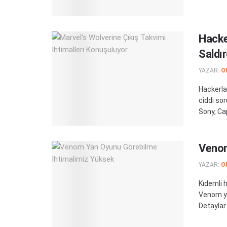
Hacke
Saldır
YAZAR:
O
Hackerlar
ciddi so
Sony, Ca
Venom
YAZAR:
O
Kıdemli 
Venom ya
Detaylar 