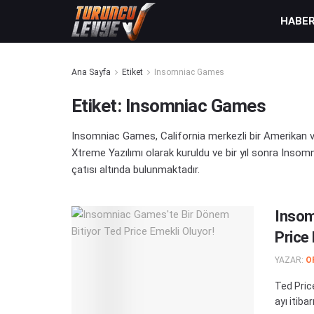
HABE
Ana Sayfa
Etiket
Insomniac Games
Etiket:
Insomniac Games
Insomniac Games, California merkezli bir Amerikan vid
Xtreme Yazılımı olarak kuruldu ve bir yıl sonra Insom
çatısı altında bulunmaktadır.
Insom
Price 
YAZAR:
O
Ted Pric
ayı itiba