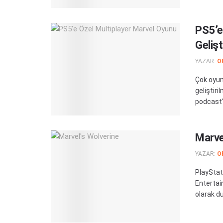
PS5’e
Gelişti
YAZAR:
O
Çok oyun
geliştiri
podcast'
Marve
YAZAR:
O
PlayStat
Entertai
olarak du