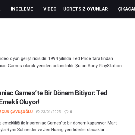
R
İNCELEME
VIDEO
ÜCRETSIZ OYUNLAR
ÇIKACA
eo oyun geliştiricisidir. 1994 yılında Ted Price tarafından
niac Games olarak yeniden adlandırıldı. Şu an Sony PlayStation
niac Games’te Bir Dönem Bitiyor: Ted
Emekli Oluyor!
RÇUN ÇAVUŞOĞLU
23/01/2025
0
e emekliliği ile Insomniac Games'te bir dönem kapanıyor. Mart
rıyla Ryan Schneider ve Jen Huang yeni liderler olacaklar. ...