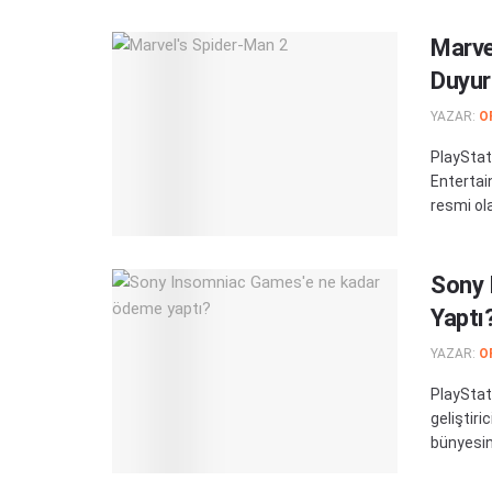
Marve
Duyur
YAZAR:
O
PlayStat
Entertai
resmi ola
Sony 
Yaptı
YAZAR:
O
PlayStati
geliştir
bünyesine