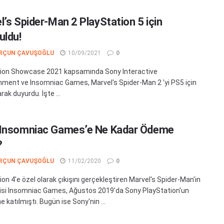
l’s Spider-Man 2 PlayStation 5 için
uldu!
RÇUN ÇAVUŞOĞLU
10/09/2021
0
ion Showcase 2021 kapsamında Sony Interactive
nment ve Insomniac Games, Marvel's Spider-Man 2 'yi PS5 için
rak duyurdu. İşte ...
Insomniac Games’e Ne Kadar Ödeme
?
RÇUN ÇAVUŞOĞLU
11/02/2020
0
on 4'e özel olarak çıkışını gerçekleştiren Marvel's Spider-Man'in
icisi Insomniac Games, Ağustos 2019'da Sony PlayStation'un
 katılmıştı. Bugün ise Sony'nin ...